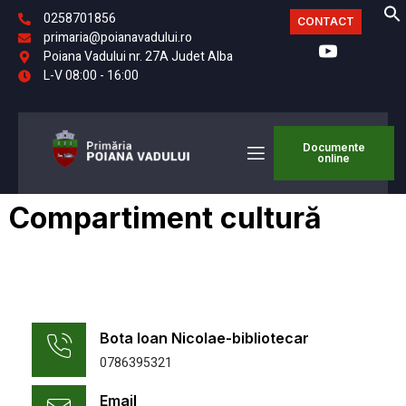
0258701856
CONTACT
primaria@poianavadului.ro
Poiana Vadului nr. 27A Judet Alba
L-V 08:00 - 16:00
Documente
online
Compartiment cultură
Bota Ioan Nicolae-bibliotecar
0786395321
Email