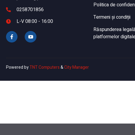
Politica de confident
0258701856
Termeni și condiții
L-V 08:00 - 16:00
Răspunderea legală a
platformelor digitale
Powered by
TNT Computers
&
City Manager