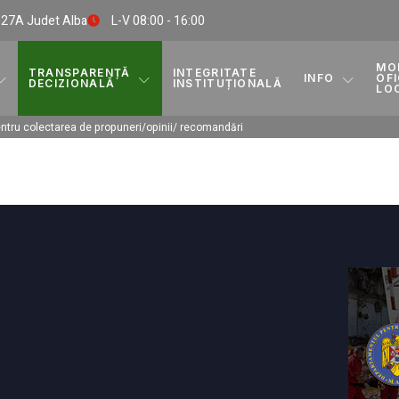
. 27A Judet Alba
L-V 08:00 - 16:00
MO
TRANSPARENȚĂ
INTEGRITATE
INFO
OFI
DECIZIONALĂ
INSTITUȚIONALĂ
LO
ntru colectarea de propuneri/opinii/ recomandări