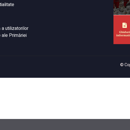
ialitate
 utilizatorilor
 ale Primăriei
© Cop