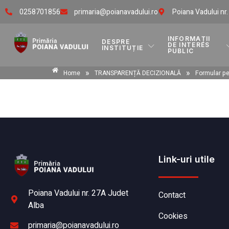
0258701856
primaria@poianavadului.ro
Poiana Vadului nr
INFORMAȚII
DESPRE
DE INTERES
INSTITUȚIE
PUBLIC
»
»
Home
TRANSPARENȚĂ DECIZIONALĂ
Formular pe
Link-uri utile
Poiana Vadului nr. 27A Judet
Contact
Alba
Cookies
primaria@poianavadului.ro