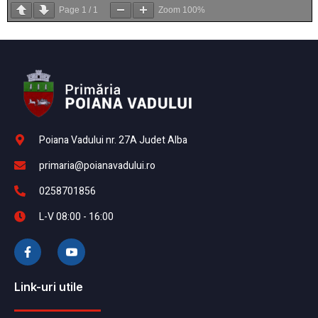
Page
1
/
1
Zoom
100%
Poiana Vadului nr. 27A Judet Alba
primaria@poianavadului.ro
0258701856
L-V 08:00 - 16:00
Link-uri utile