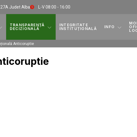
. 27A Judet Alba
L-V 08:00 - 16:00
MO
TRANSPARENȚĂ
INTEGRITATE
INFO
OFI
DECIZIONALĂ
INSTITUȚIONALĂ
LO
ațională Anticoruptie
nticoruptie