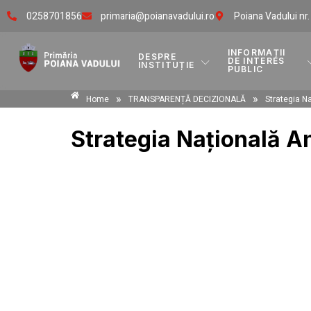
0258701856
primaria@poianavadului.ro
Poiana Vadului nr
INFORMAȚII
DESPRE
DE INTERES
INSTITUȚIE
PUBLIC
»
»
Home
TRANSPARENȚĂ DECIZIONALĂ
Strategia N
Strategia Națională A