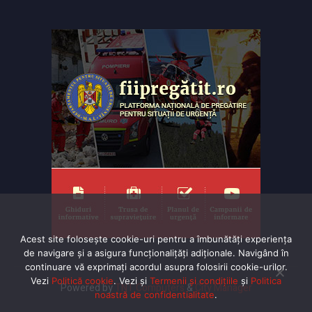
Acest site folosește cookie-uri pentru a îmbunătăți experiența
de navigare și a asigura funcționalițăți adiționale. Navigând în
continuare vă exprimaţi acordul asupra folosirii cookie-urilor.
Vezi
Politică cookie
. Vezi și
Termenii și condițiile
și
Politica
Powered by
TNT Computers
&
City Manager
noastră de confidentialitate
.