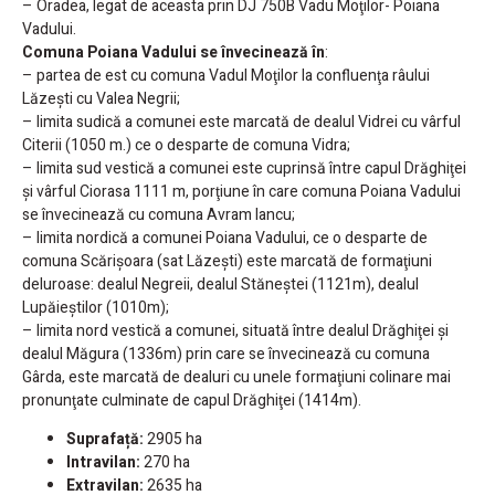
– Oradea, legat de aceasta prin DJ 750B Vadu Moţilor- Poiana
Vadului.
Comuna Poiana Vadului se învecinează în
:
– partea de est cu comuna Vadul Moţilor la confluenţa râului
Lăzeşti cu Valea Negrii;
– limita sudică a comunei este marcată de dealul Vidrei cu vârful
Citerii (1050 m.) ce o desparte de comuna Vidra;
– limita sud vestică a comunei este cuprinsă între capul Drăghiţei
şi vârful Ciorasa 1111 m, porţiune în care comuna Poiana Vadului
se învecinează cu comuna Avram Iancu;
– limita nordică a comunei Poiana Vadului, ce o desparte de
comuna Scărişoara (sat Lăzeşti) este marcată de formaţiuni
deluroase: dealul Negreii, dealul Stăneştei (1121m), dealul
Lupăieştilor (1010m);
– limita nord vestică a comunei, situată între dealul Drăghiţei şi
dealul Măgura (1336m) prin care se învecinează cu comuna
Gârda, este marcată de dealuri cu unele formaţiuni colinare mai
pronunţate culminate de capul Drăghiţei (1414m).
Suprafață:
2905 ha
Intravilan:
270 ha
Extravilan:
2635 ha