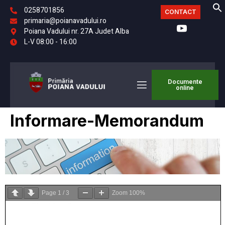
0258701856
CONTACT
primaria@poianavadului.ro
Poiana Vadului nr. 27A Judet Alba
L-V 08:00 - 16:00
Documente
online
Informare-Memorandum
Page
1
/
3
Zoom
100%