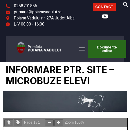
0258701856
CONTACT
primaria@poianavadului.ro
Poiana Vadului nr. 27A Judet Alba
L-V 08:00 - 16:00
Documente
online
INFORMARE PTR. SITE –
MICROBUZE ELEVI
Page
1
/
1
Zoom
100%