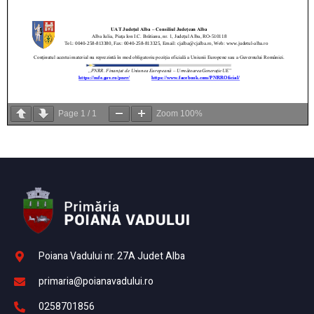
Page
1
/
1
Zoom
100%
Poiana Vadului nr. 27A Judet Alba
primaria@poianavadului.ro
0258701856