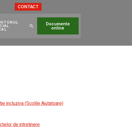
CONTACT
NITORUL
Documente
CIAL
online
CAL
ie incluziva (Scolile Ajutatoare)
telor de intretinere