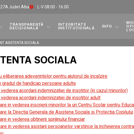
. 27A Judet Alba
L-V 08:00 - 16:00
MO
TRANSPARENȚĂ
INTEGRITATE
INFO
OFI
DECIZIONALĂ
INSTITUȚIONALĂ
LO
T ASISTENTA SOCIALA
TENTA SOCIALA
u eliberarea adeverintelor pentru ajutorul de incalzire
in gradul de handicap persoane adulte
vederea acordarii indemnizatiei de insotitor (in cazul minorilor)
vederea acordarii indemnizatiei de insotitor adult
e in vederea inscrierii minorilor la un Centru Scolar pentru Educat
re la Directia Generala de Asistena Sociala si Protectia Copilului
 in vederea obtinerii sprijinului financiar
e in vederea asistarii persoanelor varstince la incheierea contrac
ic