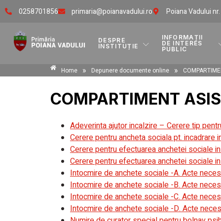
0258701856
primaria@poianavadului.ro
Poiana Vadului nr
INFORMAȚII
DESPRE
DE INTERES
INSTITUȚIE
PUBLIC
»
»
Home
Depunere documente online
COMPARTIMEN
COMPARTIMENT ASIS
Adeverinta ajutor incalzire – Cerere tip pentr
Cerere pentru ancheta sociala pt. incadrare 
Cerere pentru efectuarea anchetei sociale in 
Cerere pentru efectuarea anchetei sociale in 
Intocmire de anchete sociale -A. Acte necesar
Intocmire de anchete sociale -B. Acte necesa
Intocmire de anchete sociale -C. Acte necesare
Intocmire de anchete sociale -D. Acte necesar
Numire de curator special pentru bolnav psih